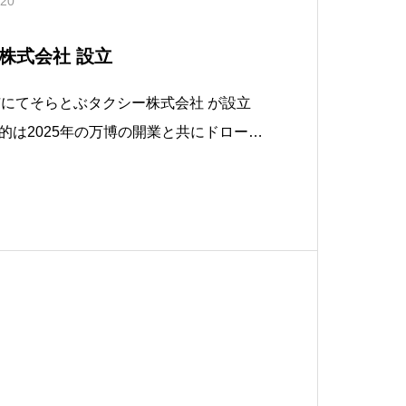
.20
株式会社 設立
大阪市にてそらとぶタクシー株式会社 が設立
的は2025年の万博の開業と共にドローン
ス【SkyTaxi】の開業→ 運行を目的と