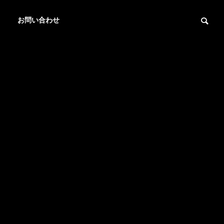
お問い合わせ
For Disaster Prevention
For Disaster Prevention