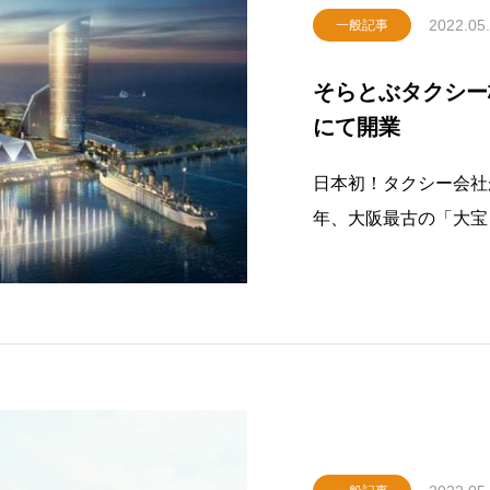
2022.05
一般記事
そらとぶタクシー株式会社 -
にて開業
日本初！タクシー会社
年、大阪最古の「大宝
は初乗り680円＋10
大宝タクシー株式会社
長：宝上能史）は202