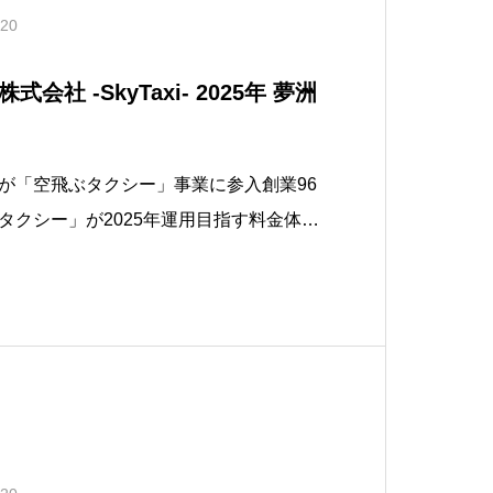
.20
SkyTaxi- 2025年 夢洲
が「空飛ぶタクシー」事業に参入創業96
タクシー」が2025年運用目指す料金体系
秒毎に250円、大阪・関西万博開催に向け
（本社：大阪市住之江区、代表取締役社
2年5月19日（木）、電