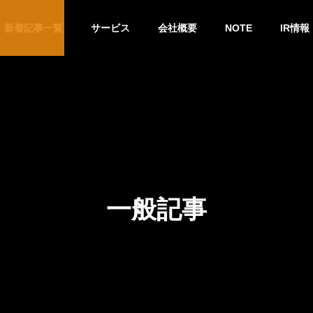
新着記事一覧
サービス
会社概要
NOTE
IR情報
MEMBER
CEO MESSAGE
経営陣の紹介
一般記事
 Business
For Your Journey
iness
For Your Journey