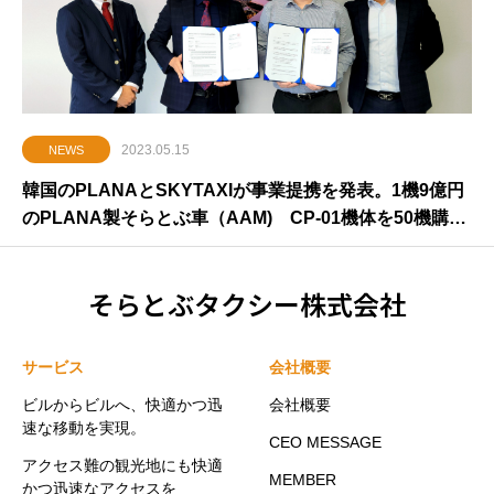
2023.05.15
NEWS
韓国のPLANAとSKYTAXIが事業提携を発表。1機9億円
のPLANA製そらとぶ車（AAM) CP-01機体を50機購
入。
そらとぶタクシー株式会社
サービス
会社概要
ビルからビルへ、快適かつ迅
会社概要
速な移動を実現。
CEO MESSAGE
アクセス難の観光地にも快適
MEMBER
かつ迅速なアクセスを